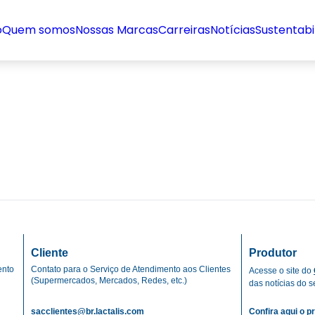
o
Quem somos
Nossas Marcas
Carreiras
Notícias
Sustentabi
Cliente
Produtor
ento
Contato para o Serviço de Atendimento aos Clientes
Acesse o site do
(Supermercados, Mercados, Redes, etc.)
das notícias do se
sacclientes@br.lactalis.com
Confira aqui o pr