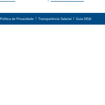
|
|
Política de Privacidade
Transparência Salarial
Guia DE&I